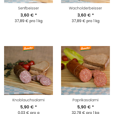
Senfbeisser
Wacholderbeisser
3,60 €
*
3,60 €
*
37,89 € pro 1 kg
37,89 € pro 1 kg
Knoblauchsalami
Paprikasalami
5,90 €
*
5,90 €
*
0,03 € pro g
32,78 € pro 1 kg