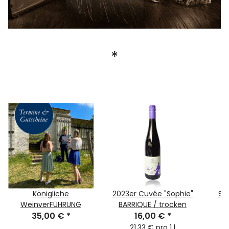
*
Königliche
2023er Cuvée "Sophie"
Sek
WeinverFÜHRUNG
BARRIQUE / trocken
35,00 €
*
16,00 €
*
21,33 € pro 1 l