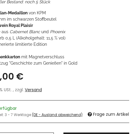
ller Bestand: noch 5 Stück
llan-Medaillon
von KPM
mm im schwarzen Stoffbeutel
ein Royal Plaisir
 aus
Cabernet Blanc
und
Phoenix
rb 0,5 L (Alkoholgehalt: 11,5 % vol)
ierte limitierte Edition
enkkarton
mit Magnetverschluss
ftzug "Geschichte zum Genießen" in Gold
,00 €
7% USt. , zzgl.
Versand
äschchen
6,90 €
*
erfügbar
Frage zum Artikel
eit:
3 - 7 Werktage
(DE - Ausland abweichend)