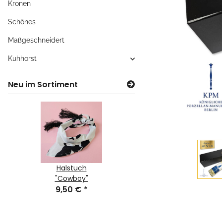
Kronen
Schönes
Maßgeschneidert
Kuhhorst
Neu im Sortiment
chen
Halstuch
Turnbeutel
Täs
 €
*
"Cowboy"
"Felltüte"
6,
9,50 €
*
18,50 €
*