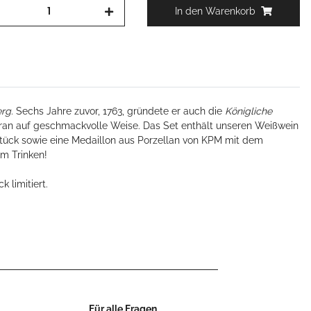
In den Warenkorb
erg
. Sechs Jahre zuvor, 1763, gründete er auch die
Königliche
aran auf geschmackvolle Weise. Das Set enthält unseren Weißwein
 Stück sowie eine Medaillon aus Porzellan von KPM mit dem
um Trinken!
 limitiert.
Für alle Fragen