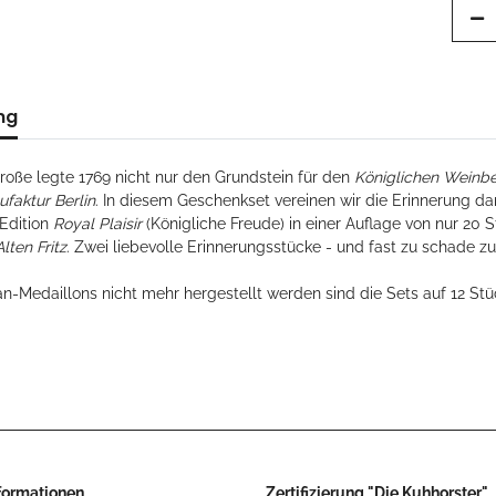
ng
Große legte 1769 nicht nur den Grundstein für den
Königlichen Weinb
faktur Berlin
. In diesem Geschenkset vereinen wir die Erinnerung d
 Edition
Royal Plaisir
(Königliche Freude) in einer Auflage von nur 20
Alten Fritz
. Zwei liebevolle Erinnerungsstücke - und fast zu schade z
an-Medaillons nicht mehr hergestellt werden sind die Sets auf 12 Stück
nformationen
Zertifizierung "Die Kuhhorster"