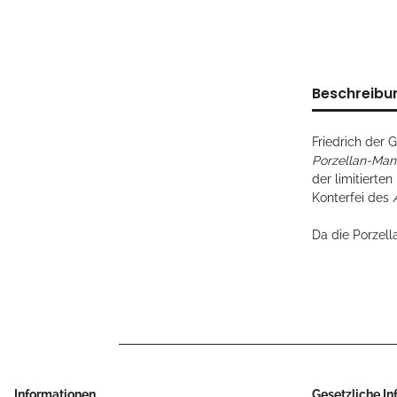
Beschreibu
Friedrich der 
Porzellan-Manu
der limitierten
Konterfei des
Da die Porzell
Informationen
Gesetzliche I