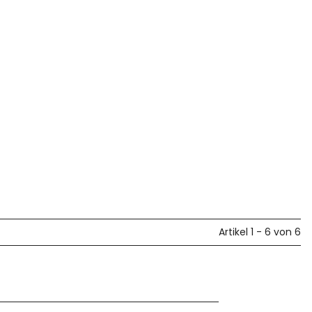
lüsselanhäng
"Kuhschwanz"
6,90 €
*
Artikel 1 - 6 von 6