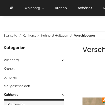
Weinberg
Kronen
Schönes
Startseite
Kuhhorst
Kuhhorst Hofladen
Verschiedenes
Versc
Kategorien
Weinberg
Kronen
Schönes
Maßgeschneidert
Kuhhorst
Ku(h)scheln