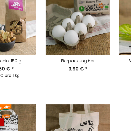
cini 150 g
Eierpackung 6er
B
,50 €
*
3,90 €
*
 € pro 1 kg