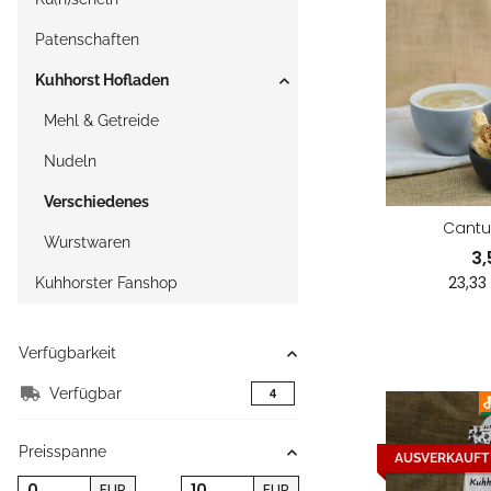
Patenschaften
Kuhhorst Hofladen
Mehl & Getreide
Nudeln
Verschiedenes
Cantuc
Wurstwaren
3
23,33
Kuhhorster Fanshop
Verfügbarkeit
Verfügbar
Artikel gefunden
4
Preisspanne
AUSVERKAUFT
EUR
EUR