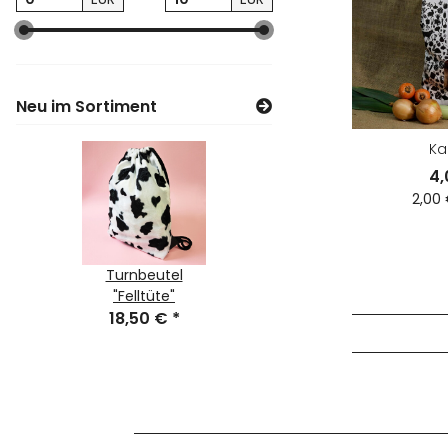
Neu im Sortiment
Ka
4
2,00 
anhäng
Turnbeutel
Halstuch
Schlüs
hwanz"
"Felltüte"
"Cowboy"
er "Ku
 €
*
18,50 €
*
9,50 €
*
6,