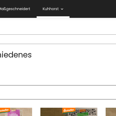
Maßgeschneidert
Kuhhorst
hiedenes