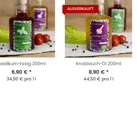
AUSVERKAUFT
asilikum-Essig 200ml
Knoblauch-Öl 200ml
6,90 €
*
8,90 €
*
34,50 € pro 1 l
44,50 € pro 1 l