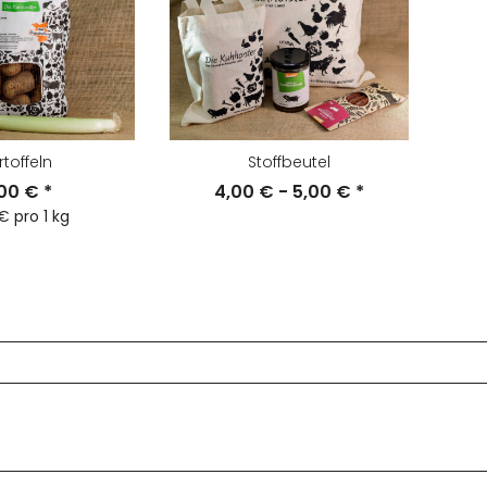
rtoffeln
Stoffbeutel
,00 €
*
4,00 € -
5,00 €
*
€ pro 1 kg
selanhäng
Turnbeutel
Halstuch
Sch
hschwanz"
"Felltüte"
"Cowboy"
er 
90 €
*
18,50 €
*
9,50 €
*