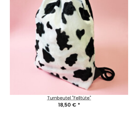
Turnbeutel "Felltüte"
18,50 €
*