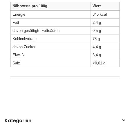
Nährwerte pro 100g
Wert
Energie
345 kcal
Fett
2,4 g
davon gesättigte Fettsäuren
0,5 g
Kohlenhydrate
75 g
davon Zucker
4,4 g
Eiweiß
6,4 g
Salz
<0,01 g
Produkteigenschaft
Wert
Kategorien