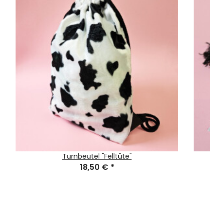
Turnbeutel "Felltüte"
18,50 €
*