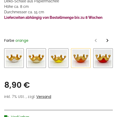
Deko-Schale aus Papiermachee
Höhe ca. 8 cm
Durchmesser ca. 15 cm
Lieferzeiten abhängig von Bestellmenge bis zu 8 Wochen
Farbe
orange
weiß
sand
gelb
orange
rot
8,90 €
inkl. 7% USt. , zzgl.
Versand
Verfügbar