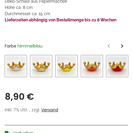
Deko-Schale aus Papiermachee
Höhe ca. 8 cm
Durchmesser ca. 15 cm
Lieferzeiten abhängig von Bestellmenge bis zu 8 Wochen
Farbe
himmelblau
weiß
sand
gelb
orange
rot
8,90 €
inkl. 7% USt. , zzgl.
Versand
Verfügbar