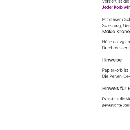
Verziert ist d
Jeder Korb wir
Mit diesem Sc
Spielzeug, Ge
Maße Krone
Höhe ca. 29 c
Durchmesser c
Hinweise
Papierkorb ist
Die Perlen-Dek
Hinweis für 
Es besteht die M
gewünschte Stück