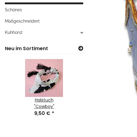
Schönes
Maßgeschneidert
Kuhhorst
Neu im Sortiment
anhäng
Halstuch
Turnbeutel
Schlüs
hwanz"
"Cowboy"
"Felltüte"
er "Ku
 €
*
9,50 €
*
18,50 €
*
6,