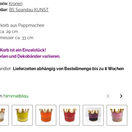
orie:
Kronen
ller:
BS Spandau KUNST
rkorb aus Pappmachee
ca. 29 cm
messer ca. 33 cm
Korb ist ein Einzelstück!
erlen und Dekobänder variieren.
ändler:
Lieferzeiten abhängig von Bestellmenge bis zu 8 Wochen
en
himmelblau
lüsselanhäng
"Kuhschwanz"
6,90 €
*
sand
gelb
orange
rot
bordeaux
rosa