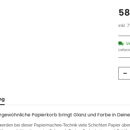
58
inkl. 
V
Lieferz
ng
rgewöhnliche Papierkorb bringt Glanz und Farbe in Dein
werden bei dieser Papiermachee-Technik viele Schichten Papier übe