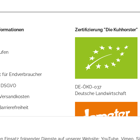
nformationen
Zertifizierung "Die Kuhhorster"
ufen
t für Endverbraucher
/ DSGVO
DE-ÖKO-037
Deutsche Landwirtschaft
 Versandkosten
arrierefreiheit
en Einsatz folgender Dienste auf unserer Website: YouTube, Vimeo. S
Demeter-Betriebs-Nr.: 10932