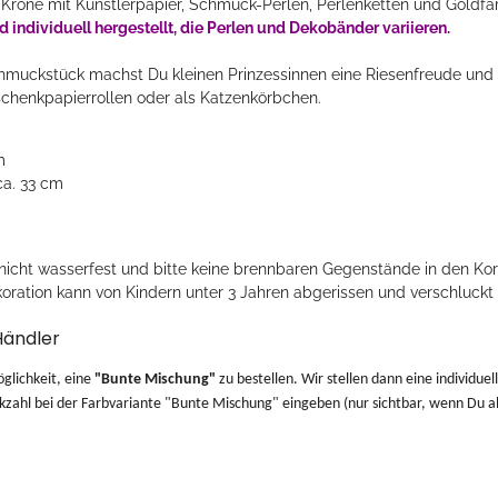
ie Krone mit Künstlerpapier, Schmuck-Perlen, Perlenketten und Goldfa
d individuell hergestellt, die Perlen und Dekobänder variieren.
hmuckstück machst Du kleinen Prinzessinnen eine Riesenfreude und
schenkpapierrollen oder als Katzenkörbchen.
m
a. 33 cm
 nicht wasserfest und bitte keine brennbaren Gegenstände in den Ko
oration kann von Kindern unter 3 Jahren abgerissen und verschluckt
Händler
öglichkeit, eine
"Bunte Mischung"
zu bestellen. Wir stellen dann eine individue
zahl bei der Farbvariante "Bunte Mischung" eingeben (nur sichtbar, wenn Du al