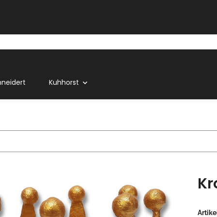
neidert
Kuhhorst
Kr
Artik